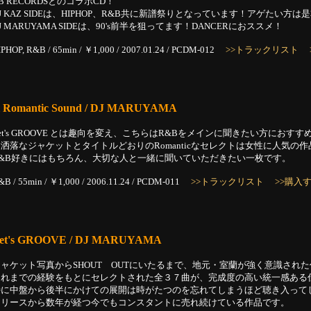
B RECORDSとのコラボCD！
J KAZ SIDEは、HIPHOP、R&B共に新譜祭りとなっています！アゲたい方は
J MARUYAMA SIDEは、90's前半を狙ってます！DANCERにおススメ！
IPHOP, R&B / 65min / ￥1,000 / 2007.01.24 / PCDM-012
>>トラックリスト
ll Romantic Sound / DJ MARUYAMA
et's GROOVE とは趣向を変え、こちらはR&Bをメインに聞きたい方におすす
洒落なジャケットとタイトルどおりのRomanticなセレクトは女性に人気の
R&B好きにはもちろん、大切な人と一緒に聞いていただきたい一枚です。
&B / 55min / ￥1,000 / 2006.11.24 / PCDM-011
>>トラックリスト
>>購入
et's GROOVE / DJ MARUYAMA
ジャケット写真からSHOUT OUTにいたるまで、地元・室蘭が強く意識され
これまでの経験をもとにセレクトされた全３７曲が、完成度の高い統一感ある
特に中盤から後半にかけての展開は時がたつのを忘れてしまうほど聴き入って
リリースから数年が経つ今でもコンスタントに売れ続けている作品です。