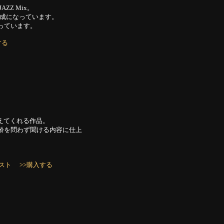
ZZ Mix。
構成になっています。
っています。
する
変えてくれる作品。
齢を問わず聞ける内容に仕上
スト
>>購入する