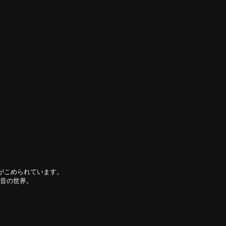
、
がこめられています。
る音の世界。