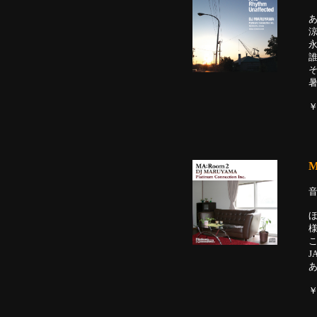
￥
M
J
￥