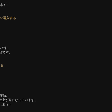
是非！！
>>購入する
めです。
作品です。
する
た作品。
仕上がりになっています。
しまう！