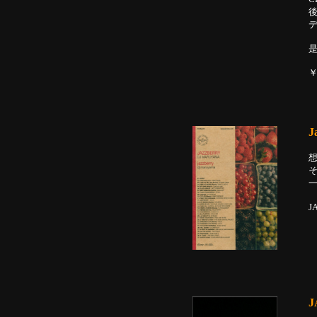
￥
J
そ
一
J
J