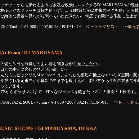
ャケットからも伝わるような素敵な夜景にマッチするDJ MARUYAMAの最新JA
二枚使いやスクラッチは極力使わず、より純粋にJAZZ本来の良さを味わえる
ぜひ綺麗な夜景を見ながら聞いていただきたい、何度でも聞ける作品に仕上が
AZZ / 65min / ￥1,000 / 2007.06.23 / PCDM-014
>>トラックリスト
>>購入
A: Room / DJ MARUYAMA
「大切な休日を気持ちのよい音を聞きながら過ごしたい」
「日々の生活に癒しのひと時が欲しい」
んな方にピッタリのMA: Room は、あなたの部屋を極上なくつろぎ空間へ
長年愛される定番曲から最新の曲までを取り入れ、若い方から年配の方まで年
がっています。
JAZZからボッサノバまで、様々なジャンルを聞きたい方に大推薦の１枚です。
IPHOP, JAZZ, SOUL / 70min / ￥1,000 / 2007.03.24 / PCDM-013
>>トラックリ
USIC RECIPE / DJ MARUYAMA, DJ KAZ