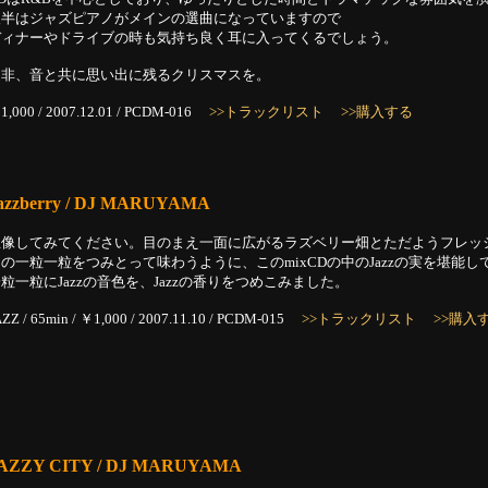
後半はジャズピアノがメインの選曲になっていますので
ディナーやドライブの時も気持ち良く耳に入ってくるでしょう。
是非、音と共に思い出に残るクリスマスを。
1,000 / 2007.12.01 / PCDM-016
>>トラックリスト
>>購入する
azzberry / DJ MARUYAMA
想像してみてください。目のまえ一面に広がるラズベリー畑とただようフレッ
の一粒一粒をつみとって味わうように、このmixCDの中のJazzの実を堪能し
粒一粒にJazzの音色を、Jazzの香りをつめこみました。
AZZ / 65min / ￥1,000 / 2007.11.10 / PCDM-015
>>トラックリスト
>>購入
AZZY CITY / DJ MARUYAMA