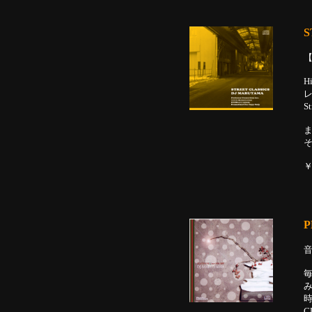
S
【
H
S
ま
そ
￥
P
毎