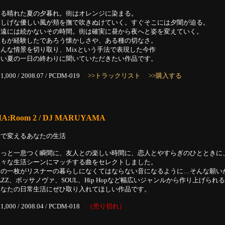
ある晴れた夏の夕暮れ。街はオレンジに染まる。
涼しげな優しい風が頬を撫で吹きぬけていく。すぐそこには夕闇が迫る。
永遠には続かないその時間。街は確実に昼から夜へと姿を変えていく。
誰もが経験したであろう懐かしさや、ある種の切なさ。
そんな情景を切り取り、Mixという手法で表現した今作
暑い夏の一日の終わりに聞いていただきたい作品です。
1,000 / 2008.07 / PCDM-019
>>トラックリスト
>>購入する
A:Room 2 / DJ MARUYAMA
音で変えるあなたの生活
ほっと一息つく瞬間に、友人との楽しい時間に、恋人とやすらぎのひとときに
様々な生活シーンにマッチする曲をセレクトしました。
この一枚がリスナーの暮らしになくてはならない音になるように…そんな願い
AZZ、ボッサノヴァ、SOUL、Hip Hopなど幅広いジャンルから作り上げられ
あなたの日常生活にぜひ取り入れてほしい作品です。
1,000 / 2008.04 / PCDM-018
（売り切れ）