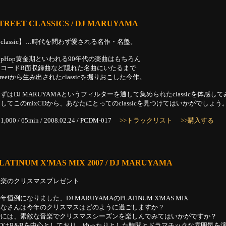
TREET CLASSICS / DJ MARUYAMA
classic】…時代を問わず愛される名作・名盤。
ipHop黄金期といわれる90年代の楽曲はもちろん
レコードB面収録曲など隠れた名曲にいたるまで
treetから生み出されたclassicを掘りおこした今作。
ずはDJ MARUYAMAというフィルターを通して集められたclassicを体感し
してこのmixCDから、あなたにとってのclassicを見つけてはいかがでしょう
1,000 / 65min / 2008.02.24 / PCDM-017
>>トラックリスト
>>購入する
LATINUM X'MAS MIX 2007 / DJ MARUYAMA
音楽のクリスマスプレゼント
年恒例になりました、DJ MARUYAMAのPLATINUM X'MAS MIX
みなさんは今年のクリスマスはどのように過ごしますか？
時には、素敵な音楽でクリスマスシーズンを楽しんでみてはいかがですか？
CDはR&Bを中心としており、ゆったりとした時間とドラマチックな雰囲気を