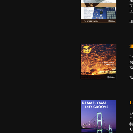
H
D
D
H
i
L
お
R
L