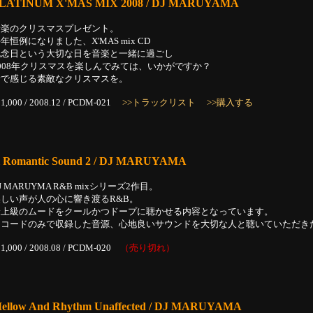
LATINUM X'MAS MIX 2008 / DJ MARUYAMA
音楽のクリスマスプレゼント。
年恒例になりました、X'MAS mix CD
記念日という大切な日を音楽と一緒に過ごし
2008年クリスマスを楽しんでみては、いかがですか？
音で感じる素敵なクリスマスを。
1,000 / 2008.12 / PCDM-021
>>トラックリスト
>>購入する
ll Romantic Sound 2 / DJ MARUYAMA
J MARUYMA R&B mixシリーズ2作目。
美しい声が人の心に響き渡るR&B。
最上級のムードをクールかつドープに聴かせる内容となっています。
レコードのみで収録した音源、心地良いサウンドを大切な人と聴いていただき
1,000 / 2008.08 / PCDM-020
（売り切れ）
ellow And Rhythm Unaffected / DJ MARUYAMA