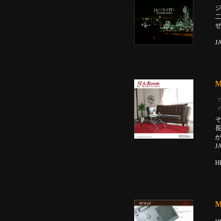
ジ
J
M
そ
H
M