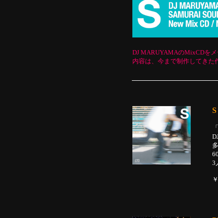
DJ MARUYAMAのMixC
内容は、今まで制作してきた作品
S
「
D
6
￥